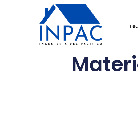
INI
Materi