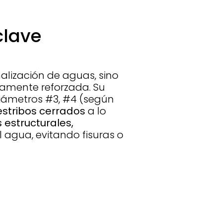
clave
lización de aguas, sino
idamente reforzada. Su
ámetros #3, #4 (según
estribos cerrados
a lo
 estructurales,
 agua, evitando fisuras o