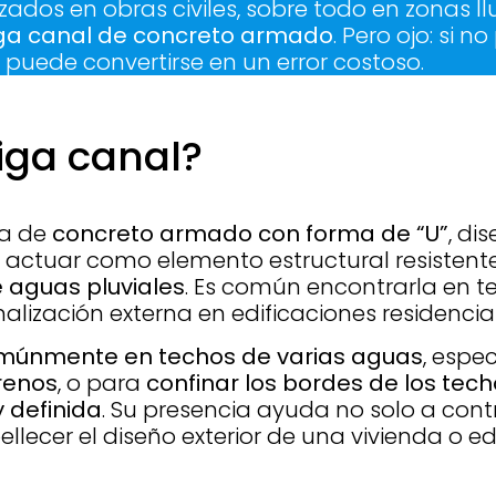
zados en obras civiles, sobre todo en zonas l
ga canal de concreto armado
. Pero ojo: si n
puede convertirse en un error costoso.
iga canal?
ga de
concreto armado con forma de “U”
, di
actuar como elemento estructural resistente
 aguas pluviales
. Es común encontrarla en te
lización externa en edificaciones residenciale
 comúnmente en techos de varias aguas
, espe
renos
, o para
confinar los bordes de los tec
 definida
. Su presencia ayuda no solo a contr
llecer el diseño exterior de una vivienda o edi