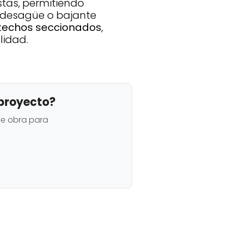
stas, permitiendo
de desagüe o bajante
 techos seccionados
,
lidad.
 proyecto?
de obra para