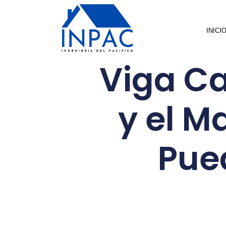
INICI
Viga Ca
y el M
Pue