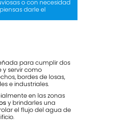
luviosas o con necesidad
o piensas darle el
señada para cumplir dos
 y servir como
chos, bordes de losas,
s e industriales.
cialmente en las zonas
hos
y brindarles una
olar el flujo del agua de
ficio.