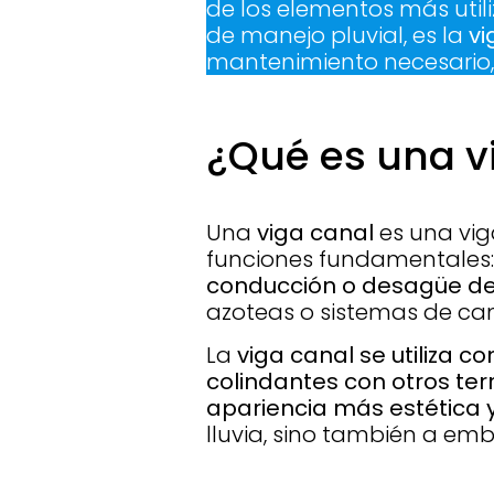
de los elementos más utili
de manejo pluvial, es la
vi
mantenimiento necesario, 
¿Qué es una v
Una
viga canal
es una vi
funciones fundamentales: 
conducción o desagüe de
azoteas o sistemas de cana
La
viga canal se utiliza
colindantes con otros ter
apariencia más estética y
lluvia, sino también a embe