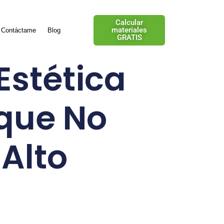
Calcular
materiales
Contáctame
Blog
GRATIS
Estética
 que No
Alto